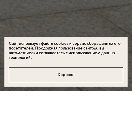
Сайт использует файлы cookies и сервис сбора данных его
Направление
посетителей. Продолжая пользование сайтом, вы
Транспортный консалтинг и аналитика
автоматически соглашаетесь с использованием данных
Проект реализован
технологий.
апреля 2023
Локация
Москва
Хорошо!
Начать проект
1
2
3
4
5